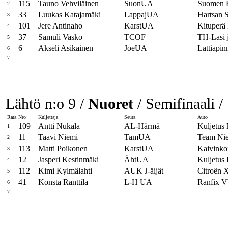
115
Tauno Vehviläinen
SuonUA
Suomen K
2
33
Luukas Katajamäki
LappajUA
Hartsan 
3
101
Jere Antinaho
KarstUA
Kituperä
4
37
Samuli Vasko
TCOF
TH-Lasi 
5
6
Akseli Asikainen
JoeUA
Lattiapin
6
7
Lähtö n:o 9 /
Nuoret
/ Semifinaali /
Rata
Nro
Kuljettaja
Seura
Auto
109
Antti Nukala
AL-Härmä
Kuljetus
1
11
Taavi Niemi
TamUA
Team Nie
2
113
Matti Poikonen
KarstUA
Kaivinko
3
12
Jasperi Kestinmäki
ÄhtUA
Kuljetus
4
112
Kimi Kylmälahti
AUK J-äijät
Citroën 
5
41
Konsta Ranttila
L-H UA
Ranfix 
6
7