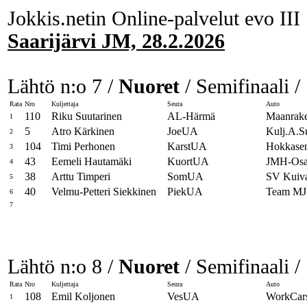
Jokkis.netin Online-palvelut evo III
Saarijärvi JM, 28.2.2026
Lähtö n:o 7 /
Nuoret
/ Semifinaali /
Rata
Nro
Kuljettaja
Seura
Auto
110
Riku Suutarinen
AL-Härmä
Maanrak
1
5
Atro Kärkinen
JoeUA
Kulj.A.S
2
104
Timi Perhonen
KarstUA
Hokkasen
3
43
Eemeli Hautamäki
KuortUA
JMH-Osat
4
38
Arttu Timperi
SomUA
SV Kuiva
5
40
Velmu-Petteri Siekkinen
PiekUA
Team MJ
6
7
Lähtö n:o 8 /
Nuoret
/ Semifinaali /
Rata
Nro
Kuljettaja
Seura
Auto
108
Emil Koljonen
VesUA
WorkCars
1