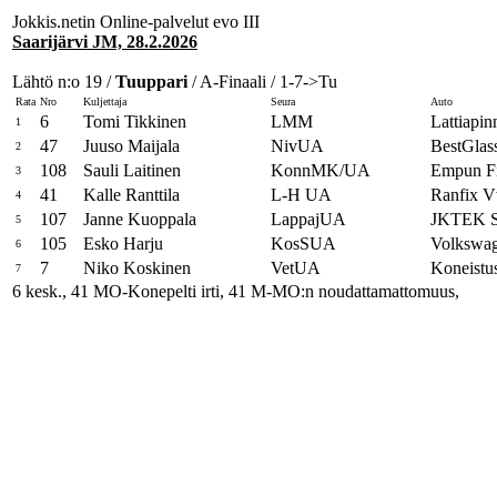
Jokkis.netin Online-palvelut evo III
Saarijärvi JM, 28.2.2026
Lähtö n:o 19 /
Tuuppari
/ A-Finaali / 1-7->Tu
Rata
Nro
Kuljettaja
Seura
Auto
6
Tomi Tikkinen
LMM
Lattiapin
1
47
Juuso Maijala
NivUA
BestGlas
2
108
Sauli Laitinen
KonnMK/UA
Empun Fii
3
41
Kalle Ranttila
L-H UA
Ranfix 
4
107
Janne Kuoppala
LappajUA
JKTEK Se
5
105
Esko Harju
KosSUA
Volkswa
6
7
Niko Koskinen
VetUA
Koneistus
7
6 kesk., 41 MO-Konepelti irti, 41 M-MO:n noudattamattomuus,