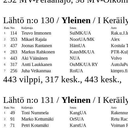
Lähtö n:o 130 /
Yleinen
/ I Keräil
Rata
Nro
Kuljettaja
Seura
Auto
114
Teuvo Immonen
SulMK/UA
Rak.u.J.
1
353
Mikael Rajala
NoorUA/MK
Alex
2
437
Joonas Rantanen
HämUA
Kostula 
3
283
Markus Rahkonen
KausMK/UA
PTR-Kul
4
443
Aki Väänänen
NUA
Volvo
5
317
Antti Laukkanen
OuMK/UA RY
AutoJaP
6
256
Juha Veikanmaa
RoiUA
kimpro.f
7
443 vilppi, 317 kesk., 443 kesk.,
Lähtö n:o 131 /
Yleinen
/ I Keräil
Rata
Nro
Kuljettaja
Seura
Auto
49
Toni Nummela
KangUA
Rakennus
1
91
Marko Kettumäki
OrSUA
Retu Rac
2
71
Petri Kotamäki
KarstUA
Voiman 
3