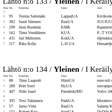
Lähtö n:o 133 /
Yleinen
/ I Keräil
Rata
Nro
Kuljettaja
Seura
Auto
1
95
Teemu Salomäki
LappajUA
Kivikosk
2
382
Sami Siitonen
RauUA
JUUJUU 
3
299
Jussi Ruuttula
KMK
Rajaniem
4
162
Timo Venäläinen
KUA
P...T V
5
431
Jari Muhonen
KokUA
öljytukku
6
117
Riku Keljo
L-H UA
Hiusatel
7
Lähtö n:o 134 /
Yleinen
/ I Keräil
Rata
Nro
Kuljettaja
Seura
Auto
88
Timo Laapotti
HämUA
euro-teli
1
289
Petri Sorri
HyUA
rasvapipo
2
407
Niilo Saari
Paratiisin/MU
Volvo 34
3
4
395
Tero Tukiainen
ParkUA
Moottero 
5
57
Jarno Virta
RaaUA
Salama K
6
151
Robert Rasi
SomUA
DoDiin R
7