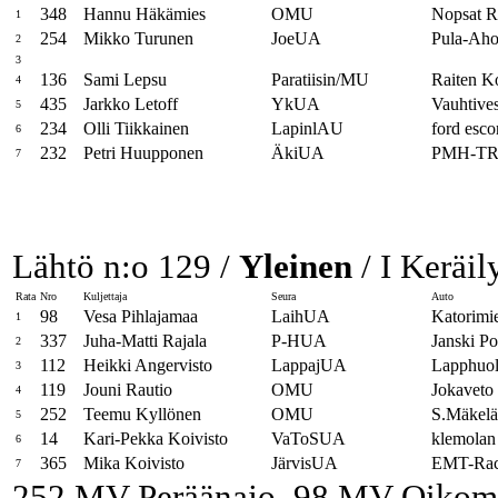
348
Hannu Häkämies
OMU
Nopsat R
1
254
Mikko Turunen
JoeUA
Pula-Aho
2
3
136
Sami Lepsu
Paratiisin/MU
Raiten 
4
435
Jarkko Letoff
YkUA
Vauhtives
5
234
Olli Tiikkainen
LapinlAU
ford esco
6
232
Petri Huupponen
ÄkiUA
PMH-TR
7
Lähtö n:o 129 /
Yleinen
/ I Keräil
Rata
Nro
Kuljettaja
Seura
Auto
98
Vesa Pihlajamaa
LaihUA
Katorimi
1
337
Juha-Matti Rajala
P-HUA
Janski P
2
112
Heikki Angervisto
LappajUA
Lapphuol
3
119
Jouni Rautio
OMU
Jokavet
4
252
Teemu Kyllönen
OMU
S.Mäkel
5
14
Kari-Pekka Koivisto
VaToSUA
klemolan
6
365
Mika Koivisto
JärvisUA
EMT-Rac
7
252 MV-Peräänajo, 98 MV-Oikom