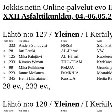
Jokkis.netin Online-palvelut evo I
XXII Asfalttikunkku, 04.-06.05.
Lähtö n:o 127 /
Yleinen
/ I Keräil
Rata
Nro
Kuljettaja
Seura
Auto
333
Anders Sundqvist
NNSB
SRT Fiat
1
28
Jari Perälä
AL-Härmä
VW
2
125
Mika Palojärvi
AL-Härmä
Ruostee
3
233
Kimmo Wiman
THU-TEAM
KwKaivu
4
99
Mika Pulkkinen
PiekUA
Grundmyll
5
223
Janne Moilanen
PuMK/UA
MaarakM
6
345
Henri Liimatainen
KarstUA
Hertta R
7
28 ev., 233 ev.,
Lähtö n:o 128 /
Yleinen
/ I Keräil
Rata
Nro
Kuljettaja
Seura
Auto