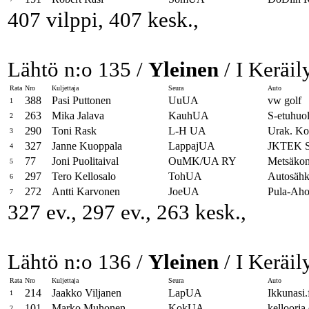
407 vilppi, 407 kesk.,
Lähtö n:o 135 /
Yleinen
/ I Keräil
Rata
Nro
Kuljettaja
Seura
Auto
388
Pasi Puttonen
UuUA
vw golf
1
263
Mika Jalava
KauhUA
S-etuhuo
2
290
Toni Rask
L-H UA
Urak. Ko
3
327
Janne Kuoppala
LappajUA
JKTEK S
4
77
Joni Puolitaival
OuMK/UA RY
Metsäkon
5
297
Tero Kellosalo
TohUA
Autosähk
6
272
Antti Karvonen
JoeUA
Pula-Ah
7
327 ev., 297 ev., 263 kesk.,
Lähtö n:o 136 /
Yleinen
/ I Keräil
Rata
Nro
Kuljettaja
Seura
Auto
214
Jaakko Viljanen
LapUA
Ikkunasi.
1
101
Marko Muhonen
KokUA
kelloorja
2