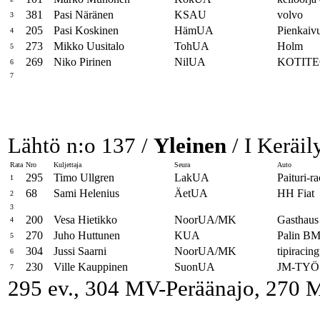
381
Pasi Näränen
KSAU
volvo
3
205
Pasi Koskinen
HämUA
Pienkaiv
4
273
Mikko Uusitalo
TohUA
Holm
5
269
Niko Pirinen
NilUA
KOTITE
6
7
Lähtö n:o 137 /
Yleinen
/ I Keräil
Rata
Nro
Kuljettaja
Seura
Auto
295
Timo Ullgren
LakUA
Paituri-
1
68
Sami Helenius
ÄetUA
HH Fiat
2
3
200
Vesa Hietikko
NoorUA/MK
Gasthaus 
4
270
Juho Huttunen
KUA
Palin B
5
304
Jussi Saarni
NoorUA/MK
tipiracin
6
230
Ville Kauppinen
SuonUA
JM-TYÖ
7
295 ev., 304 MV-Peräänajo, 270 