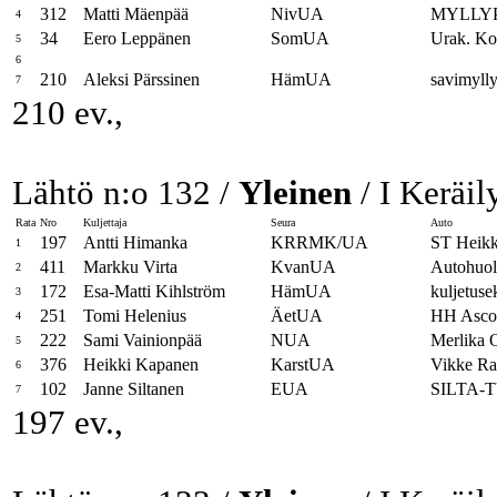
312
Matti Mäenpää
NivUA
MYLLYP
4
34
Eero Leppänen
SomUA
Urak. Ko
5
6
210
Aleksi Pärssinen
HämUA
savimylly
7
210 ev.,
Lähtö n:o 132 /
Yleinen
/ I Keräil
Rata
Nro
Kuljettaja
Seura
Auto
197
Antti Himanka
KRRMK/UA
ST Heik
1
411
Markku Virta
KvanUA
Autohuolt
2
172
Esa-Matti Kihlström
HämUA
kuljetuse
3
251
Tomi Helenius
ÄetUA
HH Asco
4
222
Sami Vainionpää
NUA
Merlika 
5
376
Heikki Kapanen
KarstUA
Vikke Ra
6
102
Janne Siltanen
EUA
SILTA-
7
197 ev.,