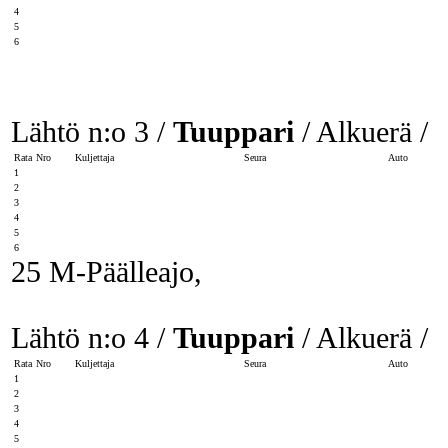
4
5
6
Lähtö n:o 3 /
Tuuppari
/ Alkuerä /
Rata
Nro
Kuljettaja
Seura
Auto
1
2
3
4
5
6
25 M-Päälleajo,
Lähtö n:o 4 /
Tuuppari
/ Alkuerä /
Rata
Nro
Kuljettaja
Seura
Auto
1
2
3
4
5