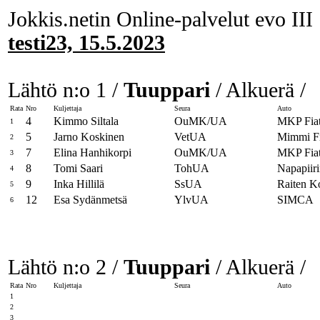
Jokkis.netin Online-palvelut evo III
testi23, 15.5.2023
Lähtö n:o 1 /
Tuuppari
/ Alkuerä /
Rata
Nro
Kuljettaja
Seura
Auto
4
Kimmo Siltala
OuMK/UA
MKP Fia
1
5
Jarno Koskinen
VetUA
Mimmi Fi
2
7
Elina Hanhikorpi
OuMK/UA
MKP Fia
3
8
Tomi Saari
TohUA
Napapiir
4
9
Inka Hillilä
SsUA
Raiten K
5
12
Esa Sydänmetsä
YlvUA
SIMCA
6
Lähtö n:o 2 /
Tuuppari
/ Alkuerä /
Rata
Nro
Kuljettaja
Seura
Auto
1
2
3