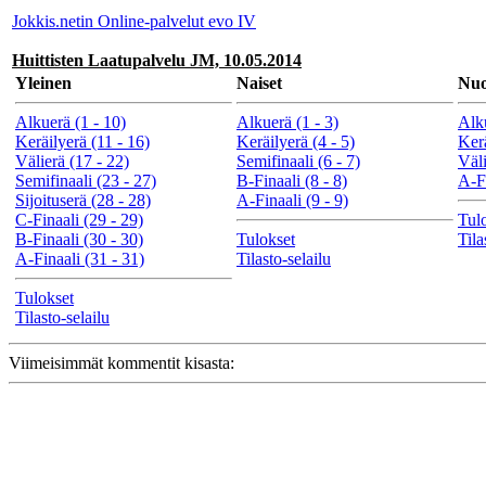
Jokkis.netin Online-palvelut evo IV
Huittisten Laatupalvelu JM, 10.05.2014
Yleinen
Naiset
Nuo
Alkuerä (1 - 10)
Alkuerä (1 - 3)
Alku
Keräilyerä (11 - 16)
Keräilyerä (4 - 5)
Kerä
Välierä (17 - 22)
Semifinaali (6 - 7)
Väli
Semifinaali (23 - 27)
B-Finaali (8 - 8)
A-Fi
Sijoituserä (28 - 28)
A-Finaali (9 - 9)
C-Finaali (29 - 29)
Tul
B-Finaali (30 - 30)
Tulokset
Tila
A-Finaali (31 - 31)
Tilasto-selailu
Tulokset
Tilasto-selailu
Viimeisimmät kommentit kisasta: