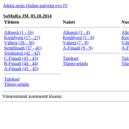
Jokkis.netin Online-palvelut evo IV
SoMuRa JM, 05.10.2014
Yleinen
Naiset
Nuo
Alkuerä (1 - 16)
Alkuerä (1 - 4)
Alku
Keräilyerä (17 - 27)
Keräilyerä (5 - 6)
Kerä
Välierä (28 - 36)
Välierä (7 - 8)
Väli
Semifinaali (37 - 41)
A-Finaali (9 - 9)
A-Fi
Sijoituserä (42 - 42)
C-Finaali (43 - 43)
Tulokset
Tul
B-Finaali (44 - 44)
Tilasto-selailu
Tila
A-Finaali (45 - 45)
Tulokset
Tilasto-selailu
Viimeisimmät kommentit kisasta: