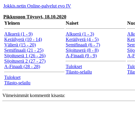
Jokkis.netin Online-palvelut evo IV
Pikkusuon Töyssyt, 18.10.2020
Yleinen
Naiset
Nuo
Alkuerä (1 - 9)
Alkuerä (1 - 3)
Alku
Keräilyerä (10 - 14)
Keräilyerä (4 - 5)
Kerä
Välierä (15 - 20)
Semifinaali (6 - 7)
Semi
Semifinaali (21 - 25)
Sijoituserä (8 - 8)
Sijo
Sijoituserä 1 (26 - 26)
A-Finaali (9 - 9)
A-Fi
Sijoituserä 2 (27 - 27)
A-Finaali (28 - 28)
Tulokset
Tul
Tilasto-selailu
Tila
Tulokset
Tilasto-selailu
Viimeisimmät kommentit kisasta: