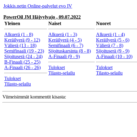
Jokkis.netin Online-palvelut evo IV
PowerOil JM Häjyylyajo , 09.07.2022
Yleinen
Naiset
Nuoret
Alkuerä (1 - 8)
Alkuerä (1 - 3)
Alkuerä (1 - 4)
Keräilyerä (9 - 12)
Keräilyerä (4 - 5)
Keräilyerä (5 - 6)
Välierä (13 - 18)
Semifinaali (6 - 7)
Välierä (7 - 8)
Semifinaali (19 - 23)
Sijoituskarsinta (8 - 8)
Sijoituserä (9 - 9)
Sijoituserä (24 - 24)
A-Finaali (9 - 9)
A-Finaali (10 - 10)
B-Finaali (25 - 25)
A-Finaali (26 - 26)
Tulokset
Tulokset
Tilasto-selailu
Tilasto-selailu
Tulokset
Tilasto-selailu
Viimeisimmät kommentit kisasta: