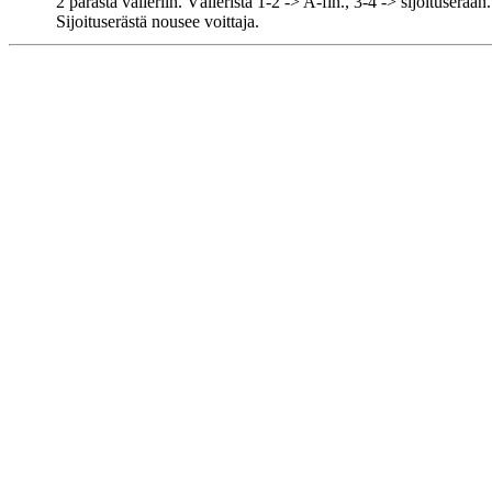
2 parasta välieriin. Välieristä 1-2 -> A-fin., 3-4 -> sijoituserään.
Sijoituserästä nousee voittaja.