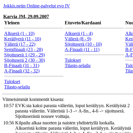
Jokkis.netin Online-palvelut evo IV
Karvia JM, 29.09.2007
Yleinen
Etuveto/Kardaani
Nuo
Alkuerä (1 - 10)
Alkuerä (1 - 4)
Alku
Keräilyerä (11 - 16)
Välierä (8 - 9)
Kerä
Välierä (17 - 22)
Sijoituserä (10 - 10)
Väli
Semifinaali (23 - 28)
A-Finaali (11 - 11)
B-Fi
Sijoituserä 1 (29 - 29)
A-Fi
Sijoituserä 2 (30 - 30)
Tulokset
B-Finaali (31 - 31)
Tilasto-selailu
Tul
A-Finaali (32 - 32)
Tila
Tulokset
Tilasto-selailu
Viimeisimmät kommentit kisasta:
10:57
EVK:sta kaksi parasta välieriin, loput keräilyyn. Keräilyistä 2
parasta välieriin. Välieristä 1-3 -> A-fin., 4-6 -> sijoituserä.
Sijoituserästä nousee voittaja.
10:56
Kilpailu alkaa nuorten ja naisten yhdistetyllä luokalla.
Alkueristä kolme parasta välieriin, loput keräilyyn. Keräilyistä