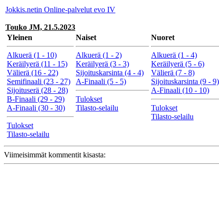
Jokkis.netin Online-palvelut evo IV
Touko JM, 21.5.2023
Yleinen
Naiset
Nuoret
Alkuerä (1 - 10)
Alkuerä (1 - 2)
Alkuerä (1 - 4)
Keräilyerä (11 - 15)
Keräilyerä (3 - 3)
Keräilyerä (5 - 6)
Välierä (16 - 22)
Sijoituskarsinta (4 - 4)
Välierä (7 - 8)
Semifinaali (23 - 27)
A-Finaali (5 - 5)
Sijoituskarsinta (9 - 9)
Sijoituserä (28 - 28)
A-Finaali (10 - 10)
B-Finaali (29 - 29)
Tulokset
A-Finaali (30 - 30)
Tilasto-selailu
Tulokset
Tilasto-selailu
Tulokset
Tilasto-selailu
Viimeisimmät kommentit kisasta: