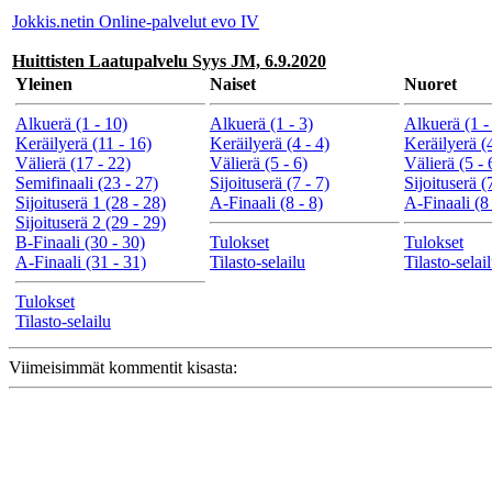
Jokkis.netin Online-palvelut evo IV
Huittisten Laatupalvelu Syys JM, 6.9.2020
Yleinen
Naiset
Nuoret
Alkuerä (1 - 10)
Alkuerä (1 - 3)
Alkuerä (1 -
Keräilyerä (11 - 16)
Keräilyerä (4 - 4)
Keräilyerä (4
Välierä (17 - 22)
Välierä (5 - 6)
Välierä (5 - 
Semifinaali (23 - 27)
Sijoituserä (7 - 7)
Sijoituserä (
Sijoituserä 1 (28 - 28)
A-Finaali (8 - 8)
A-Finaali (8 
Sijoituserä 2 (29 - 29)
B-Finaali (30 - 30)
Tulokset
Tulokset
A-Finaali (31 - 31)
Tilasto-selailu
Tilasto-selai
Tulokset
Tilasto-selailu
Viimeisimmät kommentit kisasta: